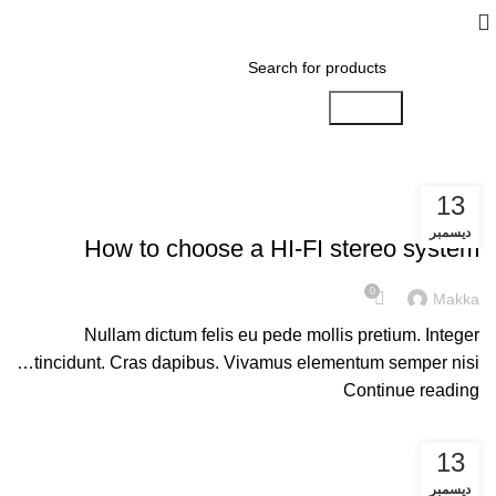
Search
13
,
SOUND
HI-FI
ديسمبر
How to choose a HI-FI stereo system
0
Makka
Nullam dictum felis eu pede mollis pretium. Integer
tincidunt. Cras dapibus. Vivamus elementum semper nisi…
Continue reading
13
CAMERAS
ديسمبر