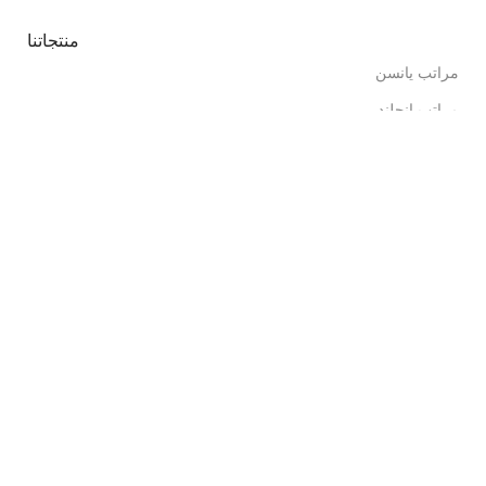
منتجاتنا
مراتب يانسن
مراتب انجلندر
مراتب تاكي
مراتب الدورا
منتجاتنا
مراتب سبرينج اير
مراتب فوربد
تم تصميمه بواسطة
لومينارا
- © 2025 جميع الحقوق محفوظة لـ
مكه للمراتب و المفروشات
Compare
Wishlist