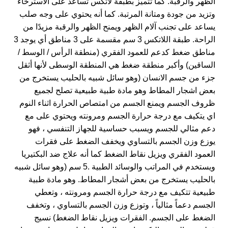
الظهر والرقبة. كما تتميز بطبقة لاتكس تساعد على الاسترخاء
وتزيد من جودة ومتانة المرتبة. كما أنه يحتوي على وجه صلب
يساعد على تجنب آلام الظهر ويمنح الظهر والرقبة مزيدًا من
الراحة. طبقة اللاتكس 3 سم مقسمة على 3 مناطق أي يوجد 3
مناطق ضغط كدعم للعمود الفقري (منطقة الرأس / الوسط /
الساقين) وأكبر منطقة ضغط هي المنطقة الوسطى لأنها أثقل
جزء من جسم الانسان (وهو سائل شبيه بالحليب يستخرج من
بعض اشجار المطاط وهو مادة طبية طبيعية تصلح لجميع
ظروف الجسم ويمنع الجسم من امتصاص الحرارة اثناء النوم
اي يتكيف مع درجة حرارة الجسم ومرونته ويحتوي على مع
دعم مثالي للجسم ويسبب حساسية للجهاز التنفسي ، فهو
يوزع وزن الجسم بالتساوي ويخفف الضغط على فقرات
العمود الفقري ويزيل نقاط الضغط كما أنه علاج ضد البكتيريا
ويستخدم في المراتب والوسائد الطبية .5 سم (وهو سائل شبيه
بالحليب يستخرج من بعض أشجار المطاط. وهو مادة طبية
طبيعية تتكيف مع درجة حرارة الجسم ومرونته ، وتعطي
الجسم دعماً مثالياً ، وتوزع وزن الجسم بالتساوي ، وتخفف
الضغط على الجسم. الفقرات ويزيل نقاط الضغط) نسيج