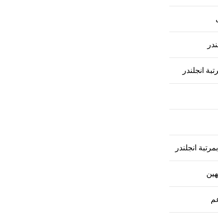
ندر
بة انجلندر
مرتبة انجلندر
هين
م