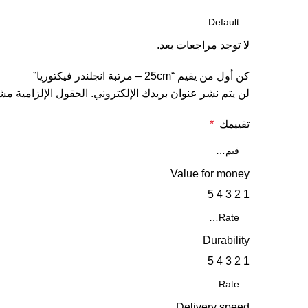
لا توجد مراجعات بعد.
كن أول من يقيم “25cm – مرتبة انجلندر فيكتوريا”
لن يتم نشر عنوان بريدك الإلكتروني.
الحقول الإلزامية مشا
تقييمك
*
Value for money
5
4
3
2
1
Durability
5
4
3
2
1
Delivery speed