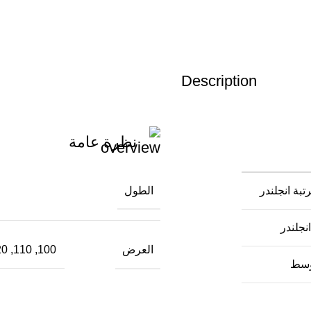
Description
نظرة عامة
الطول
بة انجلندر
نجلندر
العرض
100, 110, 120, 130, 140, 150, 160, 170, 180, 200, 90
لوسط