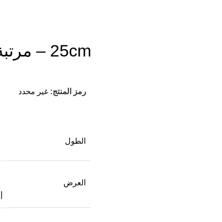
25cm – مرتبة انجلندر فيكتوريا
رمز المنتج:
غير محدد
الطول
العرض
إ