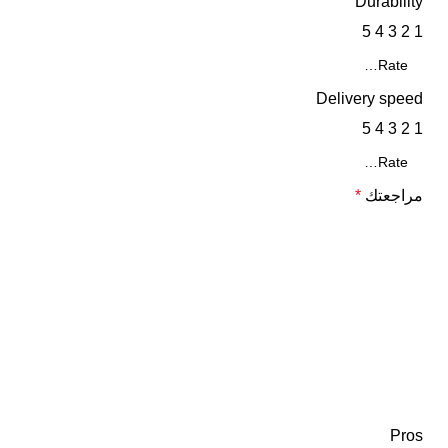
Durability
5
4
3
2
1
Delivery speed
5
4
3
2
1
مراجعتك
*
Pros