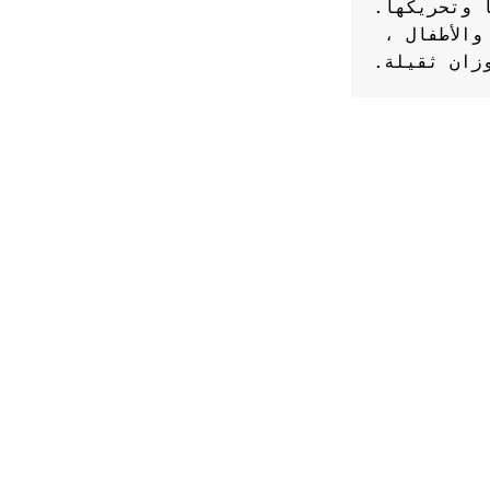
المرتبة مناسبة للاستخدام من قبل البالغين والأطفال ، 
زان ثقيلة.