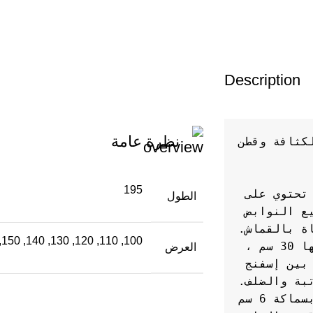
Description
نظرة عامة
195
مرتبة برايم ذات 4 أسرّة ، ارتفاع 30 سم ، تحتوي على 
الطول
ضلفيات ألمانية أوروبية ، حيث يتم تصنيع النوابض 
100, 110, 120, 130, 140, 150, 160, 170, 180, 200, 90
تحتوي مرتبة Prime4bed ، التي يبلغ ارتفاعها 30 سم ، 
العرض
على طبقة عازلة من اللباد تعمل كفاصل بين إسفنج 
المرتبة مصنوعة من عازل جانبي عند الحواف بسماكة 6 سم 