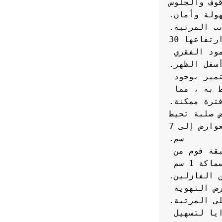
وذلك من جميع الجوانب بحيث يمكن للمرء الوقوف والجلوس 
لذلك ، فإن مراتب 4Bed Prime ، التي يبلغ ارتفاعها 30 
سم ، هي الخيار الأول لمن يعاني من آلام العمود الفقري 
كما يبلغ سمك الزنبرك حوالي 2.2 سم ، ويتميز بوجود 
كادر فولاذي ، وذلك لتقوية الوشاح المحيط به ، مما 
المرتبة مدعومة من الجوانب الخارجية بعوارض صلبة تحيط 
بالسرير وجميع حواف المرتبة ، ويصل سمك العوارض إلى 7 
يوجد 4 مراتب برايم بارتفاع 30 سم ، طبقة فوم من 
الجانبين ، منجد من الخارج بطبقة قماشية بسماكة 1 سم 
كما يوجد العديد من الثقوب في المرتبة لغرض التهوية 
تحتوي مرتبة 4Bed على مقابض حول جميع الزوايا لتسهيل 