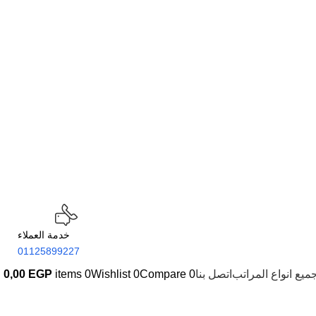
خدمة العملاء
01125899227
ميع انواع المراتب
اتصل بنا
0
Compare
0
Wishlist
0
items
EGP
0,00