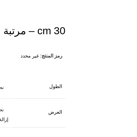
30 cm – مرتبة فوربد برايم
رمز المنتج:
غير محدد
الطول
العرض
إزالة